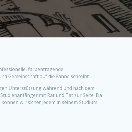
nfessionelle, farbentragende
und Gemeinschaft auf die Fahne schreibt.
tigen Unterstützung während und nach dem
tudienanfänger mit Rat und Tat zur Seite. Da
 können wir sicher jedem in seinem Studium