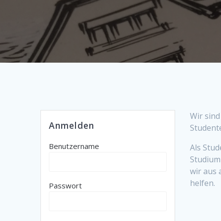
Wir sind
Anmelden
Studente
Benutzername
Als Stu
Studium
wir aus
helfen.
Passwort