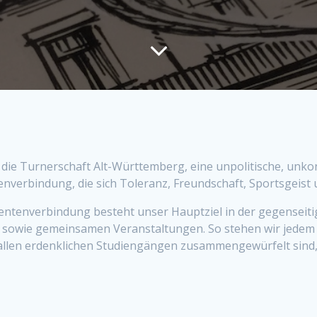
 die Turnerschaft Alt-Württemberg, eine unpolitische, unko
nverbindung, die sich Toleranz, Freundschaft, Sportsgeist 
dentenverbindung besteht unser Hauptziel in der gegensei
 sowie gemeinsamen Veranstaltungen. So stehen wir jedem S
 allen erdenklichen Studiengängen zusammengewürfelt sind,